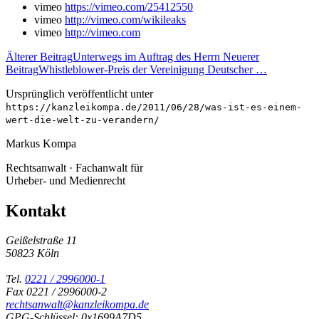
vimeo
https://vimeo.com/25412550
vimeo
http://vimeo.com/wikileaks
vimeo
http://vimeo.com
Älterer Beitrag
Unterwegs im Auftrag des Herrn
Neuerer
Beitrag
Whistleblower-Preis der Vereinigung Deutscher …
Ursprünglich veröffentlicht unter
https://kanzleikompa.de/2011/06/28/was-ist-es-einem-
wert-die-welt-zu-verandern/
Markus Kompa
Rechtsanwalt · Fachanwalt für
Urheber- und Medienrecht
Kontakt
Geißelstraße 11
50823 Köln
Tel.
0221 / 2996000-1
Fax 0221 / 2996000-2
rechtsanwalt@kanzleikompa.de
GPG-Schlüssel: 0x1699A7D5