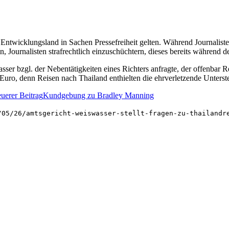
ntwicklungsland in Sachen Pressefreiheit gelten. Während Journalisten 
 Journalisten strafrechtlich einzuschüchtern, dieses bereits während d
ser bzgl. der Nebentätigkeiten eines Richters anfragte, der offenbar 
uro, denn Reisen nach Thailand enthielten die ehrverletzende Unterste
uerer Beitrag
Kundgebung zu Bradley Manning
/05/26/amtsgericht-weiswasser-stellt-fragen-zu-thailandr