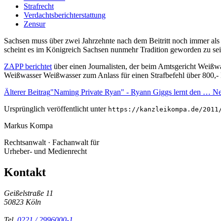
Strafrecht
Verdachtsberichterstattung
Zensur
Sachsen muss über zwei Jahrzehnte nach dem Beitritt noch immer als E
scheint es im Königreich Sachsen nunmehr Tradition geworden zu sein,
ZAPP berichtet
über einen Journalisten, der beim Amtsgericht Weißwas
Weißwasser Weißwasser zum Anlass für einen Strafbefehl über 800,- E
Älterer Beitrag
"Naming Private Ryan" - Ryann Giggs lernt den …
Ne
Ursprünglich veröffentlicht unter
https://kanzleikompa.de/2011
Markus Kompa
Rechtsanwalt · Fachanwalt für
Urheber- und Medienrecht
Kontakt
Geißelstraße 11
50823 Köln
Tel.
0221 / 2996000-1