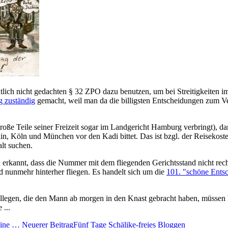
tlich nicht gedachten § 32 ZPO dazu benutzen, um bei Streitigkeiten im I
 zuständig
gemacht, weil man da die billigsten Entscheidungen zum 
e Teile seiner Freizeit sogar im Landgericht Hamburg verbringt), dann
, Köln und München vor den Kadi bittet. Das ist bzgl. der Reisekosten
lt suchen.
rkannt, dass die Nummer mit dem fliegenden Gerichtsstand nicht rechtfe
 nunmehr hinterher fliegen. Es handelt sich um die
101. "schöne Ents
ollegen, die den Mann ab morgen in den Knast gebracht haben, müssen b
 ...
 eine …
Neuerer Beitrag
Fünf Tage Schälike-freies Bloggen