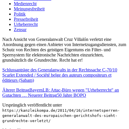
Medienrecht
Meinungsfreiheit
Politik
Pressefreiheit
Urheberrecht
Zensur
Nach Ansicht von Generalanwalt Cruz Villalón verletzt eine
Anordnung gegen einen Anbieter von Internetzugangsdiensten, zum
Schutz von Rechten des geistigen Eigentums ein Filter- und
Sperrsystem für elektronische Nachrichten einzurichten,
grundsätzlich die Grundrechte. Recht hat er!
Schlussanträge des Generalanwalts in der Rechtssache C-70/10
Scarlet Extended / Société belge des auteurs compositeurs et
éditieurs (Sabam)
Älterer Beitrag
BayernLB: Attac-Büro wegen "Urheberrecht" an
Gutachten …
Neuerer Beitrag
50 Jahre BOPO
Ursprünglich veröffentlicht unter
https://kanzleikompa.de/2011/04/16/internetsperren-
generalanwalt-des-europaischen-gerichtshofs-sieht-
grundrechte-verletzt/