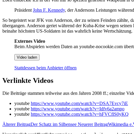
Präsident
John F. Kennedy
, der Andersons Leistungen während 
So begeistert war JFK von Anderson, der zu seinen Feinden zählte,
übergangen. Anderson geriet während der Kuba-Krise wegen seinen 
beinahe höchsten US-Soldaten ist das wahrlich keine Wertschätzung
Externes Video
Beim Abspielen werden Daten an youtube-nocookie.com übert
Video laden
Stattdessen beim Anbieter öffnen
Verlinkte Videos
Die Beiträge stammen teilweise aus den Jahren 2008 ff.; einzelne Vi
youtube
https://www.youtube.com/watch?v=DSA7Evcy7iE
youtube
https://www.youtube.com/watch?v=Idfv6a2ampo
youtube
https://www.youtube.com/watch?v=hFVCflS0yKQ
Älterer Beitrag
Der Schatz im Silbensee
Neuerer Beitrag
Wikimedia e.