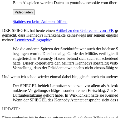
Beim Abspielen werden Daten an youtube-nocookie.com übert
Video laden
Stattdessen beim Anbieter öffnen
DER SPIEGEL hat heute einen
Artikel zu den Gebrechen von JFK
ge
gemacht, dass Kennedys Krankenakte keineswegs nur seinem engsten 
meiner
Lemnitzer-Biographie
:
Wie die anderen Spitzen der Streitkräfte war auch der höchste 
begangen wurde. Die ehemalige Garde der Militärs verfolgte 
eingefleischter Kennedy-Hasser befand sich auch ein scheide
hatte. Dieser kolportierte den Militärs Kennedys sorgfältig ve
Vorstellung, dass der Präsident etwa nachts nicht einsatzfähig s
Und wenn ich schon wieder einmal dabei bin, gleich noch ein anderes
Der SPIEGEL behielt Lemnitzer seinerzeit vor allem als Advok
nukleare Vergeltungsschläge - sondern einen Erstschlag. Zur S
Luftunterstützung gehört habe. In Wirklichkeit hatte sie Kenne
Wenn der SPIEGEL das Kennedy Attentat anspricht, sieht das
UPDATE:
Eben entdeckte ich in der von mir so speziell geliebten Wikipedia in 