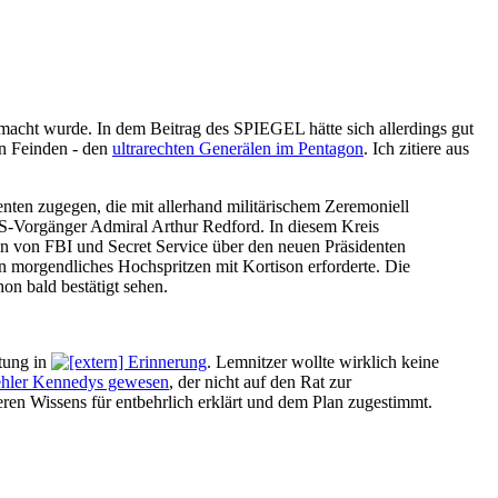
macht wurde. In dem Beitrag des SPIEGEL hätte sich allerdings gut
en Feinden - den
ultrarechten Generälen im Pentagon
. Ich zitiere aus
nten zugegen, die mit allerhand militärischem Zeremoniell
CS-Vorgänger Admiral Arthur Redford. In diesem Kreis
n von FBI und Secret Service über den neuen Präsidenten
in morgendliches Hochspritzen mit Kortison erforderte. Die
hon bald bestätigt sehen.
tung in
Erinnerung
. Lemnitzer wollte wirklich keine
hler Kennedys gewesen
, der nicht auf den Rat zur
seren Wissens für entbehrlich erklärt und dem Plan zugestimmt.