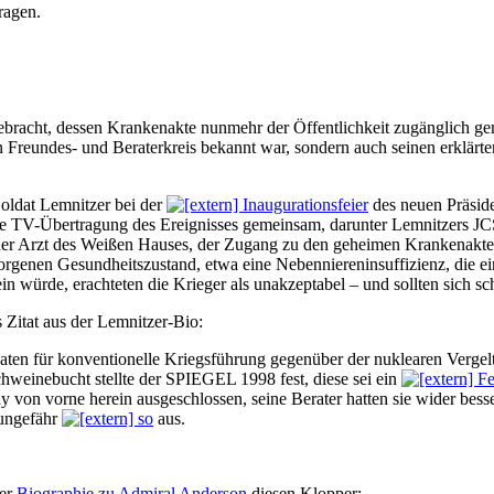
ragen.
bracht, dessen Krankenakte nunmehr der Öffentlichkeit zugänglich ge
Freundes- und Beraterkreis bekannt war, sondern auch seinen erklärt
Soldat Lemnitzer bei der
Inaugurationsfeier
des neuen Präside
die TV-Übertragung des Ereignisses gemeinsam, darunter Lemnitzers J
nder Arzt des Weißen Hauses, der Zugang zu den geheimen Krankenakte
rborgenen Gesundheitszustand, etwa eine Nebenniereninsuffizienz, die e
ein würde, erachteten die Krieger als unakzeptabel – und sollten sich sc
 Zitat aus der Lemnitzer-Bio:
aten für konventionelle Kriegsführung gegenüber der nuklearen Vergel
chweinebucht stellte der SPIEGEL 1998 fest, diese sei ein
Fe
dy von vorne herein ausgeschlossen, seine Berater hatten sie wider bes
 ungefähr
so
aus.
der
Biographie zu Admiral Anderson
diesen Klopper: