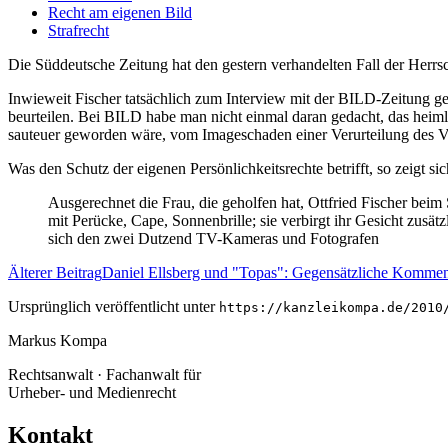
Recht am eigenen Bild
Strafrecht
Die Süddeutsche Zeitung hat den gestern verhandelten Fall der Herrsc
Inwieweit Fischer tatsächlich zum Interview mit der BILD-Zeitung g
beurteilen. Bei BILD habe man nicht einmal daran gedacht, das heimlic
sauteuer geworden wäre, vom Imageschaden einer Verurteilung des Ver
Was den Schutz der eigenen Persönlichkeitsrechte betrifft, so zeigt s
Ausgerechnet die Frau, die geholfen hat, Ottfried Fischer beim S
mit Perücke, Cape, Sonnenbrille; sie verbirgt ihr Gesicht zusät
sich den zwei Dutzend TV-Kameras und Fotografen
Älterer Beitrag
Daniel Ellsberg und "Topas": Gegensätzliche Komme
Ursprünglich veröffentlicht unter
https://kanzleikompa.de/2010
Markus Kompa
Rechtsanwalt · Fachanwalt für
Urheber- und Medienrecht
Kontakt