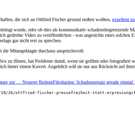
haften, die sich an Ottfried Fischer gesund stoßen wollten,
exzellent z
edrängt wurde, oder ob dies als kommunikativ schadensbegrenzende Maß
h gedrehte Video zu veröffentlichen - was angesichts eines solchen Ein
lags gar nicht erst zu sprechen.
ich die Mitangeklagte durchaus anspruchsvoll:
ex zu filmen, hat Probleme damit, wenn sie gefilmt oder fotografiert wir
zlich hinter einem Kuvert. Angeblich will sie nur aus Rücksicht auf ihr
ntare zur …
Neuerer Beitrag
Filesharing: Schadensersatz gerade einmal
/10/26/ottfried-fischer-pressefreiheit-statt-erpressungs