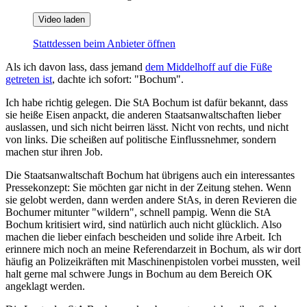
Video laden
Stattdessen beim Anbieter öffnen
Als ich davon lass, dass jemand
dem Middelhoff auf die Füße
getreten ist
, dachte ich sofort: "Bochum".
Ich habe richtig gelegen. Die StA Bochum ist dafür bekannt, dass
sie heiße Eisen anpackt, die anderen Staatsanwaltschaften lieber
auslassen, und sich nicht beirren lässt. Nicht von rechts, und nicht
von links. Die scheißen auf politische Einflussnehmer, sondern
machen stur ihren Job.
Die Staatsanwaltschaft Bochum hat übrigens auch ein interessantes
Pressekonzept: Sie möchten gar nicht in der Zeitung stehen. Wenn
sie gelobt werden, dann werden andere StAs, in deren Revieren die
Bochumer mitunter "wildern", schnell pampig. Wenn die StA
Bochum kritisiert wird, sind natürlich auch nicht glücklich. Also
machen die lieber einfach bescheiden und solide ihre Arbeit. Ich
erinnere mich noch an meine Referendarzeit in Bochum, als wir dort
häufig an Polizeikräften mit Maschinenpistolen vorbei mussten, weil
halt gerne mal schwere Jungs in Bochum au dem Bereich OK
angeklagt werden.