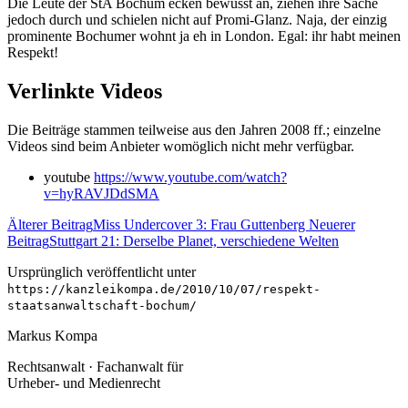
Die Leute der StA Bochum ecken bewusst an, ziehen ihre Sache
jedoch durch und schielen nicht auf Promi-Glanz. Naja, der einzig
prominente Bochumer wohnt ja eh in London. Egal: ihr habt meinen
Respekt!
Verlinkte Videos
Die Beiträge stammen teilweise aus den Jahren 2008 ff.; einzelne
Videos sind beim Anbieter womöglich nicht mehr verfügbar.
youtube
https://www.youtube.com/watch?
v=hyRAVJDdSMA
Älterer Beitrag
Miss Undercover 3: Frau Guttenberg
Neuerer
Beitrag
Stuttgart 21: Derselbe Planet, verschiedene Welten
Ursprünglich veröffentlicht unter
https://kanzleikompa.de/2010/10/07/respekt-
staatsanwaltschaft-bochum/
Markus Kompa
Rechtsanwalt · Fachanwalt für
Urheber- und Medienrecht