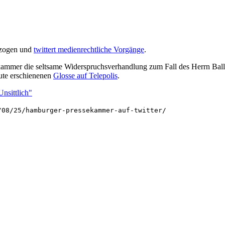
ezogen und
twittert medienrechtliche Vorgänge
.
mmer die seltsame Widerspruchsverhandlung zum Fall des Herrn Ballac
eute erschienenen
Glosse auf Telepolis
.
Unsittlich"
/08/25/hamburger-pressekammer-auf-twitter/