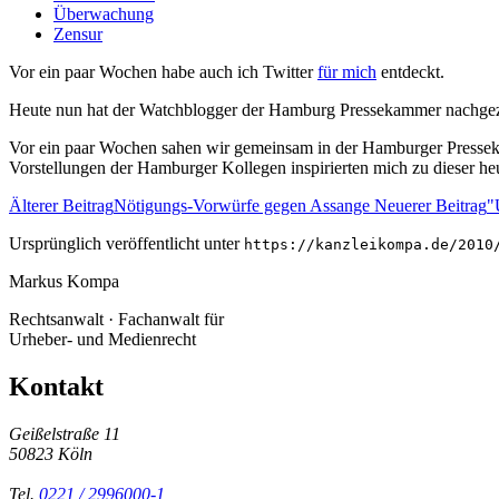
Überwachung
Zensur
Vor ein paar Wochen habe auch ich Twitter
für mich
entdeckt.
Heute nun hat der Watchblogger der Hamburg Pressekammer nachg
Vor ein paar Wochen sahen wir gemeinsam in der Hamburger Presseka
Vorstellungen der Hamburger Kollegen inspirierten mich zu dieser h
Älterer Beitrag
Nötigungs-Vorwürfe gegen Assange
Neuerer Beitrag
"
Ursprünglich veröffentlicht unter
https://kanzleikompa.de/2010
Markus Kompa
Rechtsanwalt · Fachanwalt für
Urheber- und Medienrecht
Kontakt
Geißelstraße 11
50823 Köln
Tel.
0221 / 2996000-1