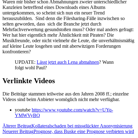
Waren mir bisher schon Abmahnungen zweier unterschiedlicher
Kanzleien betreffend eines Downloads eines Albums
untergekommen, so scheint sich nun ein neuer Trend
herauszubilden. Sind denn die Filesharing-Fälle inzwischen so
selten geworden, dass sich die Branche jetzt durch
Mehrfachverwertung gesundstoßen muss? Oder mal anders gefragt:
Wer hat hier eigentlich mehr Ähnlichkeit mit Piraten? Die
Musikfreunde, oder nicht vielmehr die Leute, die unverhältnismäßig
auf kleine Leute losgehen und mit aberwitzigen Forderungen
konfrontieren?
UPDATE:
Lässt jetzt auch Lena abmahnen
? Wann
folgt wohl Paul?
Verlinkte Videos
Die Beiträge stammen teilweise aus den Jahren 2008 ff.; einzelne
Videos sind beim Anbieter womöglich nicht mehr verfügbar.
youtube
https://www.youtube.com/watch?v=UYq-
YMWVyBQ
Älterer Beitrag
Kollateralschaden bei missglückter Anonymisierung
Neuerer Beitrag
Prognose, dass Buske eine Prognose verbieten wird