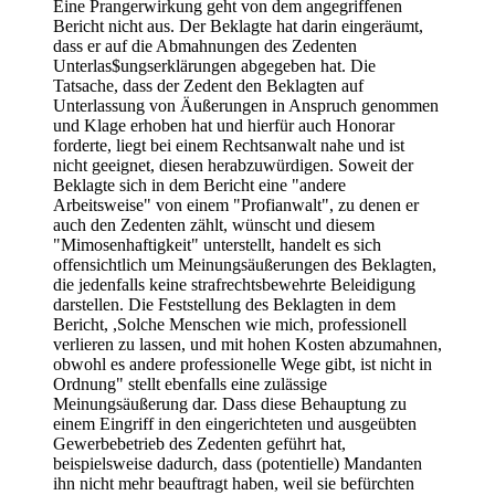
Eine Prangerwirkung geht von dem angegriffenen
Bericht nicht aus. Der Beklagte hat darin eingeräumt,
dass er auf die Abmahnungen des Zedenten
Unterlas$ungserklärungen abgegeben hat. Die
Tatsache, dass der Zedent den Beklagten auf
Unterlassung von Äußerungen in Anspruch genommen
und Klage erhoben hat und hierfür auch Honorar
forderte, liegt bei einem Rechtsanwalt nahe und ist
nicht geeignet, diesen herabzuwürdigen. Soweit der
Beklagte sich in dem Bericht eine "andere
Arbeitsweise" von einem "Profianwalt", zu denen er
auch den Zedenten zählt, wünscht und diesem
"Mimosenhaftigkeit" unterstellt, handelt es sich
offensichtlich um Meinungsäußerungen des Beklagten,
die jedenfalls keine strafrechtsbewehrte Beleidigung
darstellen. Die Feststellung des Beklagten in dem
Bericht, ,Solche Menschen wie mich, professionell
verlieren zu lassen, und mit hohen Kosten abzumahnen,
obwohl es andere professionelle Wege gibt, ist nicht in
Ordnung" stellt ebenfalls eine zulässige
Meinungsäußerung dar. Dass diese Behauptung zu
einem Eingriff in den eingerichteten und ausgeübten
Gewerbebetrieb des Zedenten geführt hat,
beispielsweise dadurch, dass (potentielle) Mandanten
ihn nicht mehr beauftragt haben, weil sie befürchten