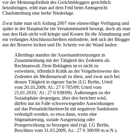
vor der Meinungsfreiheit des Gerichtsbloggers gerichtlich
beizubringen, erlitt man auf dem Feld beim Amtsgericht
Charlottenburg eine herbe Niederlage.
Zwar hatte man sich Anfang 2007 eine einstweilige Verfügung und
später in der Hauptsache ein Versäumnisurteil besorgt, doch als man
nun den Hals nicht voll kriegte und Kosten für die Abmahnung und
ein verlangtes Abschlussschreiben einforderte, ließ sich der Blogger
aus der Reserve locken und Dr. Schertz vor die Wand laufen:
Allerdings standen die Auseinandersetzungen in
Zusammenhang mit der Tätigkeit des Zedenten als
Rechtsanwalt. Dem Beklagten ist es nicht zu
verwehren, öffentlich Kritik an der Vorgehensweise des
Zedenten als Medienanwalt zu üben, und zwar auch bei
dessen Tätigkeit in eigener Sache (LG Berlin, Urteil
vom 20.10.2009, Al.: 27 0 705/09; Urteil vom
21,01.2010,' Al.: 27 0 938/09). Äußerungen zu der
Sozialsphäre desjenigen, über den berichtet wird,
dürfen nur im Falle schwerwiegender Auswirkungen
auf das Persaönlichkeitsrecht mit negativen Sanktionen
verknüpft werden, so etwa dann, wenn eine
Stigmatisierung, soziale Ausgrenzung oder
Prangerwirkung zu besorgen sind (vgl. LG Berlin,
Beschluss vom 31.03.2009, Az.: 27 0 300/09 m.w.N.).