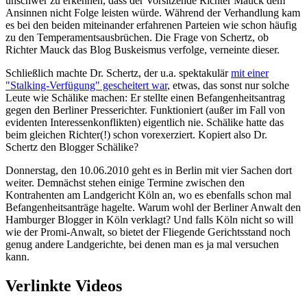
unschwer zu erkennen, dass der Vorsitzende Richter Mauck dem
Ansinnen nicht Folge leisten würde. Während der Verhandlung kam
es bei den beiden miteinander erfahrenen Parteien wie schon häufig
zu den Temperamentsausbrüchen. Die Frage von Schertz, ob
Richter Mauck das Blog Buskeismus verfolge, verneinte dieser.
Schließlich machte Dr. Schertz, der u.a. spektakulär
mit einer
"Stalking-Verfügung" gescheitert war
, etwas, das sonst nur solche
Leute wie Schälike machen: Er stellte einen Befangenheitsantrag
gegen den Berliner Presserichter. Funktioniert (außer im Fall von
evidenten Interessenkonflikten) eigentlich nie. Schälike hatte das
beim gleichen Richter(!) schon vorexerziert. Kopiert also Dr.
Schertz den Blogger Schälike?
Donnerstag, den 10.06.2010 geht es in Berlin mit vier Sachen dort
weiter. Demnächst stehen einige Termine zwischen den
Kontrahenten am Landgericht Köln an, wo es ebenfalls schon mal
Befangenheitsanträge hagelte. Warum wohl der Berliner Anwalt den
Hamburger Blogger in Köln verklagt? Und falls Köln nicht so will
wie der Promi-Anwalt, so bietet der Fliegende Gerichtsstand noch
genug andere Landgerichte, bei denen man es ja mal versuchen
kann.
Verlinkte Videos