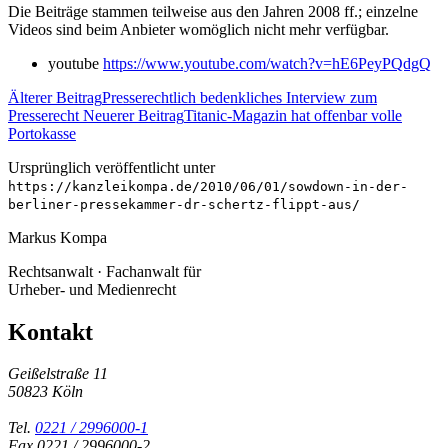
Die Beiträge stammen teilweise aus den Jahren 2008 ff.; einzelne
Videos sind beim Anbieter womöglich nicht mehr verfügbar.
youtube
https://www.youtube.com/watch?v=hE6PeyPQdgQ
Älterer Beitrag
Presserechtlich bedenkliches Interview zum
Presserecht
Neuerer Beitrag
Titanic-Magazin hat offenbar volle
Portokasse
Ursprünglich veröffentlicht unter
https://kanzleikompa.de/2010/06/01/sowdown-in-der-
berliner-pressekammer-dr-schertz-flippt-aus/
Markus Kompa
Rechtsanwalt · Fachanwalt für
Urheber- und Medienrecht
Kontakt
Geißelstraße 11
50823 Köln
Tel.
0221 / 2996000-1
Fax 0221 / 2996000-2