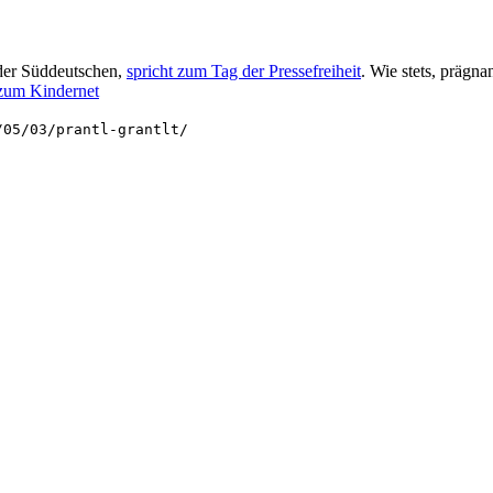
 der Süddeutschen,
spricht zum Tag der Pressefreiheit
. Wie stets, prägnan
zum Kindernet
/05/03/prantl-grantlt/