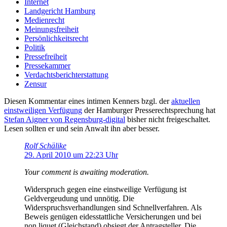
Internet
Landgericht Hamburg
Medienrecht
Meinungsfreiheit
Persönlichkeitsrecht
Politik
Pressefreiheit
Pressekammer
Verdachtsberichterstattung
Zensur
Diesen Kommentar eines intimen Kenners bzgl. der
aktuellen
einstweiligen Verfügung
der Hamburger Presserechtsprechung hat
Stefan Aigner von Regensburg-digital
bisher nicht freigeschaltet.
Lesen sollten er und sein Anwalt ihn aber besser.
Rolf Schälike
29. April 2010 um 22:23 Uhr
Your comment is awaiting moderation.
Widerspruch gegen eine einstweilige Verfügung ist
Geldvergeudung und unnötig. Die
Widerspruchsverhandlungen sind Schnellverfahren. Als
Beweis genügen eidesstattliche Versicherungen und bei
non liquet (Gleichstand) obsiegt der Antragsteller. Die