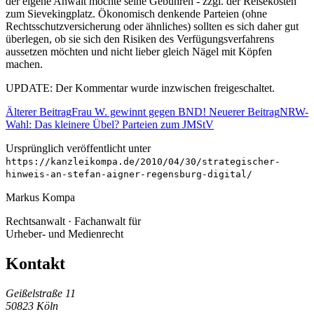
der eigene Anwalt möchte seine Gebühren - zzgl. der Reisekosten
zum Sievekingplatz. Ökonomisch denkende Parteien (ohne
Rechtsschutzversicherung oder ähnliches) sollten es sich daher gut
überlegen, ob sie sich den Risiken des Verfügungsverfahrens
aussetzen möchten und nicht lieber gleich Nägel mit Köpfen
machen.
UPDATE: Der Kommentar wurde inzwischen freigeschaltet.
Älterer Beitrag
Frau W. gewinnt gegen BND!
Neuerer Beitrag
NRW-
Wahl: Das kleinere Übel? Parteien zum JMStV
Ursprünglich veröffentlicht unter
https://kanzleikompa.de/2010/04/30/strategischer-
hinweis-an-stefan-aigner-regensburg-digital/
Markus Kompa
Rechtsanwalt · Fachanwalt für
Urheber- und Medienrecht
Kontakt
Geißelstraße 11
50823 Köln