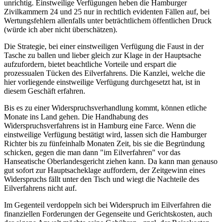
unrichtig. Einstweilige Verfügungen heben die Hamburger
Zivilkammern 24 und 25 nur in rechtlich evidenten Fällen auf, bei
Wertungsfehlern allenfalls unter beträchtlichem öffentlichen Druck
(würde ich aber nicht überschätzen).
Die Strategie, bei einer einstweiligen Verfügung die Faust in der
Tasche zu ballen und lieber gleich zur Klage in der Hauptsache
aufzufordern, bietet beachtliche Vorteile und erspart die
prozessualen Tücken des Eilverfahrens. Die Kanzlei, welche die
hier vorliegende einstweilige Verfügung durchgesetzt hat, ist in
diesem Geschäft erfahren.
Bis es zu einer Widerspruchsverhandlung kommt, können etliche
Monate ins Land gehen. Die Handhabung des
Widerspruchsverfahrens ist in Hamburg eine Farce. Wenn die
einstweilige Verfügung bestätigt wird, lassen sich die Hamburger
Richter bis zu fünfeinhalb Monaten Zeit, bis sie die Begründung
schicken, gegen die man dann "im Eilverfahren" vor das
Hanseatische Oberlandesgericht ziehen kann. Da kann man genauso
gut sofort zur Hauptsacheklage auffordern, der Zeitgewinn eines
Widerspruchs fällt unter den Tisch und wiegt die Nachteile des
Eilverfahrens nicht auf.
Im Gegenteil verdoppeln sich bei Widerspruch im Eilverfahren die
finanziellen Forderungen der Gegenseite und Gerichtskosten, auch