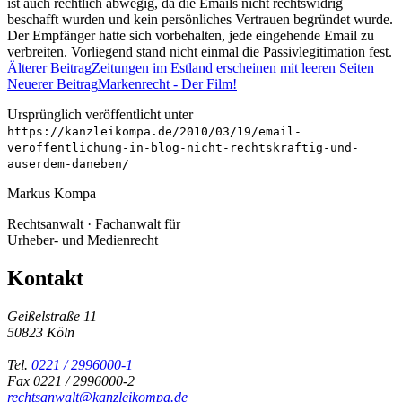
ist auch rechtlich abwegig, da die Emails nicht rechtswidrig
beschafft wurden und kein persönliches Vertrauen begründet wurde.
Der Empfänger hatte sich vorbehalten, jede eingehende Email zu
verbreiten. Vorliegend stand nicht einmal die Passivlegitimation fest.
Älterer Beitrag
Zeitungen im Estland erscheinen mit leeren Seiten
Neuerer Beitrag
Markenrecht - Der Film!
Ursprünglich veröffentlicht unter
https://kanzleikompa.de/2010/03/19/email-
veroffentlichung-in-blog-nicht-rechtskraftig-und-
auserdem-daneben/
Markus Kompa
Rechtsanwalt · Fachanwalt für
Urheber- und Medienrecht
Kontakt
Geißelstraße 11
50823 Köln
Tel.
0221 / 2996000-1
Fax 0221 / 2996000-2
rechtsanwalt@kanzleikompa.de