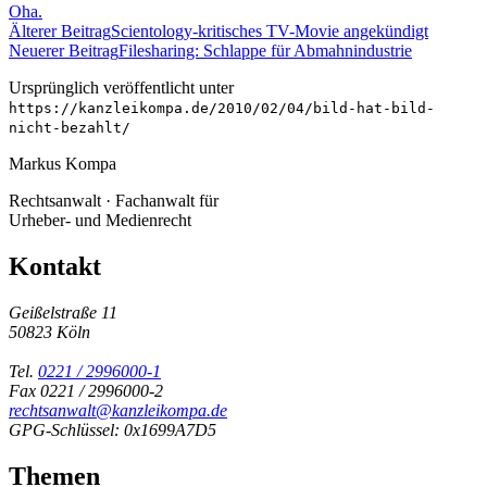
Oha.
Älterer Beitrag
Scientology-kritisches TV-Movie angekündigt
Neuerer Beitrag
Filesharing: Schlappe für Abmahnindustrie
Ursprünglich veröffentlicht unter
https://kanzleikompa.de/2010/02/04/bild-hat-bild-
nicht-bezahlt/
Markus Kompa
Rechtsanwalt · Fachanwalt für
Urheber- und Medienrecht
Kontakt
Geißelstraße 11
50823 Köln
Tel.
0221 / 2996000-1
Fax 0221 / 2996000-2
rechtsanwalt@kanzleikompa.de
GPG-Schlüssel: 0x1699A7D5
Themen