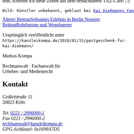
sein, schreibe ich diese Zeilen aus dem benachbarten TAZ-Cafe! ;-)
Bild: Künstler unbekannt, geklaut bei 
Kai Diekmanns Fan
Älterer Beitrag
Seltsames Erlebnis in Berlin
Neuerer
Beitrag
Ruhrbarone und Wegelagerer
Ursprünglich veröffentlicht unter
https://kanzleikompa.de/2010/01/15/gastgeschenk-fur-
kai-diekmann/
Markus Kompa
Rechtsanwalt · Fachanwalt für
Urheber- und Medienrecht
Kontakt
Geißelstraße 11
50823 Köln
Tel.
0221 / 2996000-1
Fax 0221 / 2996000-2
rechtsanwalt@kanzleikompa.de
GPG-Schlüssel: 0x1699A7D5