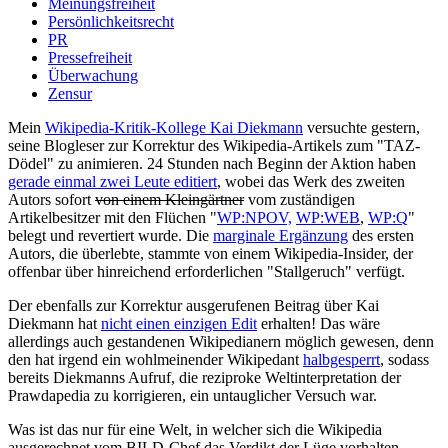
Meinungsfreiheit
Persönlichkeitsrecht
PR
Pressefreiheit
Überwachung
Zensur
Mein
Wikipedia-Kritik-Kollege Kai Diekmann
versuchte gestern,
seine Blogleser zur Korrektur des Wikipedia-Artikels zum "TAZ-
Dödel" zu animieren. 24 Stunden nach Beginn der Aktion haben
gerade einmal zwei Leute editiert
, wobei das Werk des zweiten
Autors sofort
von einem Kleingärtner
vom zuständigen
Artikelbesitzer mit den Flüchen "
WP:NPOV,
WP:WEB
,
WP:Q
"
belegt und revertiert wurde. Die
marginale Ergänzung
des ersten
Autors, die überlebte, stammte von einem Wikipedia-Insider, der
offenbar über hinreichend erforderlichen "Stallgeruch" verfügt.
Der ebenfalls zur Korrektur ausgerufenen Beitrag über Kai
Diekmann hat
nicht einen einzigen Edit
erhalten! Das wäre
allerdings auch gestandenen Wikipedianern möglich gewesen, denn
den hat irgend ein wohlmeinender Wikipedant
halbgesperrt
, sodass
bereits Diekmanns Aufruf, die reziproke Weltinterpretation der
Prawdapedia zu korrigieren, ein untauglicher Versuch war.
Was ist das nur für eine Welt, in welcher sich die Wikipedia
ausgerechnet vom BILD-Chef das Verdikt der Lüge vorhalten