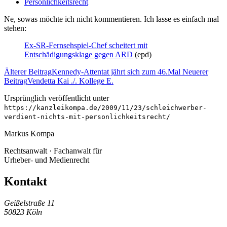
Persönlichkeitsrecht
Ne, sowas möchte ich nicht kommentieren. Ich lasse es einfach mal
stehen:
Ex-SR-Fernsehspiel-Chef scheitert mit
Entschädigungsklage gegen ARD
(epd)
Älterer Beitrag
Kennedy-Attentat jährt sich zum 46.Mal
Neuerer
Beitrag
Vendetta Kai ./. Kollege E.
Ursprünglich veröffentlicht unter
https://kanzleikompa.de/2009/11/23/schleichwerber-
verdient-nichts-mit-personlichkeitsrecht/
Markus Kompa
Rechtsanwalt · Fachanwalt für
Urheber- und Medienrecht
Kontakt
Geißelstraße 11
50823 Köln