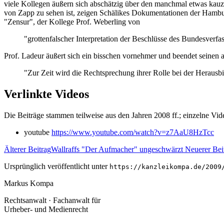
viele Kollegen äußern sich abschätzig über den manchmal etwas kau
von Zapp zu sehen ist, zeigen Schälikes Dokumentationen der Hamb
"Zensur", der Kollege Prof. Weberling von
"grottenfalscher Interpretation der Beschlüsse des Bundesverfa
Prof. Ladeur äußert sich ein bisschen vornehmer und beendet seinen ak
"Zur Zeit wird die Rechtsprechung ihrer Rolle bei der Herausb
Verlinkte Videos
Die Beiträge stammen teilweise aus den Jahren 2008 ff.; einzelne Vi
youtube
https://www.youtube.com/watch?v=z7AaU8HzTcc
Älterer Beitrag
Wallraffs "Der Aufmacher" ungeschwärzt
Neuerer Bei
Ursprünglich veröffentlicht unter
https://kanzleikompa.de/2009
Markus Kompa
Rechtsanwalt · Fachanwalt für
Urheber- und Medienrecht