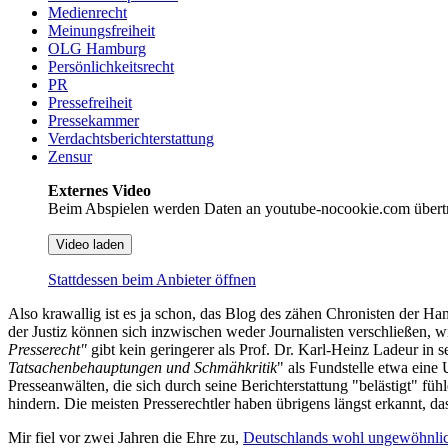
Medienrecht
Meinungsfreiheit
OLG Hamburg
Persönlichkeitsrecht
PR
Pressefreiheit
Pressekammer
Verdachtsberichterstattung
Zensur
Externes Video
Beim Abspielen werden Daten an youtube-nocookie.com übert
Video laden
Stattdessen beim Anbieter öffnen
Also krawallig ist es ja schon, das Blog des zähen Chronisten der 
der Justiz können sich inzwischen weder Journalisten verschließen, wi
Presserecht"
gibt kein geringerer als Prof. Dr. Karl-Heinz Ladeur in 
Tatsachenbehauptungen und Schmähkritik
" als Fundstelle etwa eine
Presseanwälten, die sich durch seine Berichterstattung "belästigt" 
hindern. Die meisten Presserechtler haben übrigens längst erkannt, das
Mir fiel vor zwei Jahren die Ehre zu,
Deutschlands wohl ungewöhnlichs