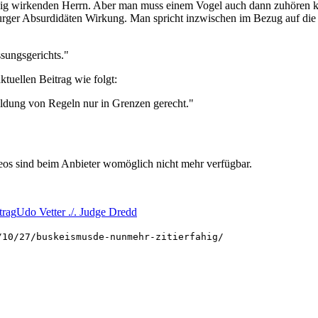
zig wirkenden Herrn. Aber man muss einem Vogel auch dann zuhören k
urger Absurdidäten Wirkung. Man spricht inzwischen im Bezug auf di
ssungsgerichts."
tuellen Beitrag wie folgt:
ildung von Regeln nur in Grenzen gerecht."
deos sind beim Anbieter womöglich nicht mehr verfügbar.
trag
Udo Vetter ./. Judge Dredd
/10/27/buskeismusde-nunmehr-zitierfahig/