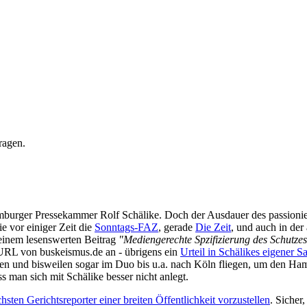
ragen.
Hamburger Pressekammer Rolf Schälike. Doch der Ausdauer des passioni
e vor einiger Zeit die
Sonntags-FAZ
, gerade
Die Zeit
, und auch in der
seinem lesenswerten Beitrag
"Mediengerechte Spzifizierung des Schutze
 URL von buskeismus.de an - übrigens ein
Urteil in Schälikes eigener S
fühlen und bisweilen sogar im Duo bis u.a. nach Köln fliegen, um den 
s man sich mit Schälike besser nicht anlegt.
ten Gerichtsreporter einer breiten Öffentlichkeit vorzustellen
. Sicher