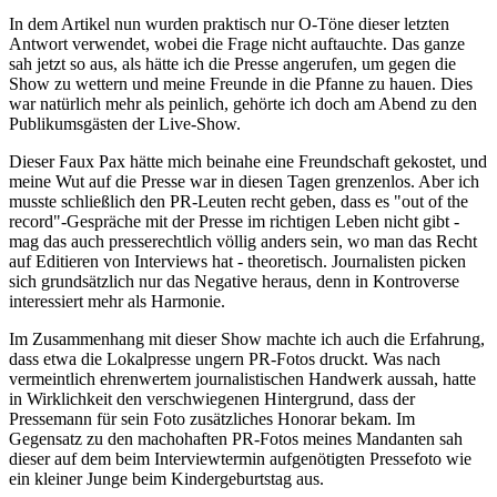
In dem Artikel nun wurden praktisch nur O-Töne dieser letzten
Antwort verwendet, wobei die Frage nicht auftauchte. Das ganze
sah jetzt so aus, als hätte ich die Presse angerufen, um gegen die
Show zu wettern und meine Freunde in die Pfanne zu hauen. Dies
war natürlich mehr als peinlich, gehörte ich doch am Abend zu den
Publikumsgästen der Live-Show.
Dieser Faux Pax hätte mich beinahe eine Freundschaft gekostet, und
meine Wut auf die Presse war in diesen Tagen grenzenlos. Aber ich
musste schließlich den PR-Leuten recht geben, dass es "out of the
record"-Gespräche mit der Presse im richtigen Leben nicht gibt -
mag das auch presserechtlich völlig anders sein, wo man das Recht
auf Editieren von Interviews hat - theoretisch. Journalisten picken
sich grundsätzlich nur das Negative heraus, denn in Kontroverse
interessiert mehr als Harmonie.
Im Zusammenhang mit dieser Show machte ich auch die Erfahrung,
dass etwa die Lokalpresse ungern PR-Fotos druckt. Was nach
vermeintlich ehrenwertem journalistischen Handwerk aussah, hatte
in Wirklichkeit den verschwiegenen Hintergrund, dass der
Pressemann für sein Foto zusätzliches Honorar bekam. Im
Gegensatz zu den machohaften PR-Fotos meines Mandanten sah
dieser auf dem beim Interviewtermin aufgenötigten Pressefoto wie
ein kleiner Junge beim Kindergeburtstag aus.