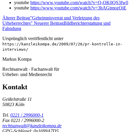
youtube
https://www.youtube.com/watch?v=Q-OK0QS3fw0
youtube
https://www.youtube.com/watch?v=3hAGtmozOiE
Älterer Beitrag
"Geheimnisverrat und Verletzung des
Urheberrechtes"
Neuerer Beitrag
Bildberichterstattung und
Fahndung
Ursprünglich veröffentlicht unter
https://kanzleikompa.de/2009/07/26/pr-kontrolle-in-
interviews/
Markus Kompa
Rechtsanwalt · Fachanwalt für
Urheber- und Medienrecht
Kontakt
Geißelstraße 11
50823 Köln
Tel.
0221 / 2996000-1
Fax 0221 / 2996000-2
rechtsanwalt@kanzleikompa.de
GPG-Schlüssel: 0x1699A7D5