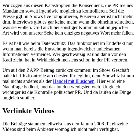
Wir zogen aus diesen Katastrophen die Konsequenz, die PR meines
Mandanten soweit irgendwie möglich zu kontrollieren. Soll die
Presse ggf. in Shows live fotografieren, Posieren aber ist nicht mehr
drin. Interviews gibt es gar keine mehr, wenn die ohnehin schreiben,
was sie wollen. Und auch bei sonstiger Kommunikation jeglicher
Art wird von unserer Seite kein einziges negatives Wort mehr fallen.
Es ist halt wie beim Datenschutz: Das funktioniert im Endeffekt nur,
wenn man bereits die Entstehung irgendwelcher unliebsamen
Informationen vermeidet. Wer geschwätzig ist und dann vor den
Kadi zieht, hat in Wirklichkeit meistens schon in der PR verloren.
Um auf den ZAPP-Beitrag zurückzukommen: Im Show-Geschäft
halte ich PR-Kontrolle am ehesten für legitim, denn Showbiz ist nun
mal nichts anderes als der
Handel mit Illusionen
. Hier wird eine
Nachfrage bedient, und das tut den wenigsten weh. Ungleich
wichtiger ist die Kontrolle politischer PR. Und da laufen die Dinge
ungleich subtiler.
Verlinkte Videos
Die Beiträge stammen teilweise aus den Jahren 2008 ff.; einzelne
Videos sind beim Anbieter womöglich nicht mehr verfügbar.