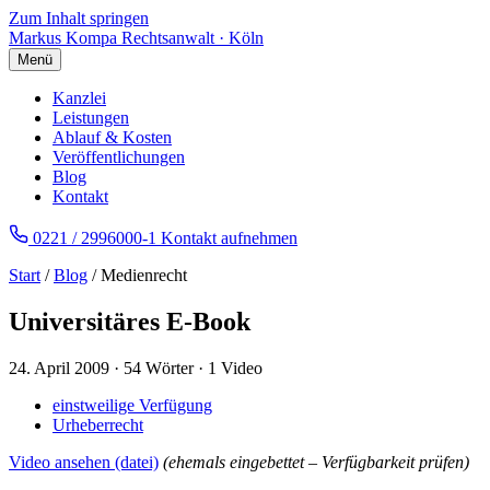
Zum Inhalt springen
Markus Kompa
Rechtsanwalt · Köln
Menü
Kanzlei
Leistungen
Ablauf & Kosten
Veröffentlichungen
Blog
Kontakt
0221 / 2996000-1
Kontakt aufnehmen
Start
/
Blog
/ Medienrecht
Universitäres E-Book
24. April 2009
·
54 Wörter
·
1 Video
einstweilige Verfügung
Urheberrecht
Video ansehen (datei)
(ehemals eingebettet – Verfügbarkeit prüfen)