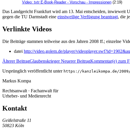
Video: txtr E-Book-Reader - Vorschau - Impressionen
(2:19)
Das Landgericht Frankfurt wird am 13. Mai entscheiden, inwieweit U
gegen die TU Darmstadt eine
einstweilige Verfügung beantragt
, die 
Verlinkte Videos
Die Beiträge stammen teilweise aus den Jahren 2008 ff.; einzelne Vi
datei
http://video.golem.de/player/videoplayer.swf?id=1902&au
Älterer Beitrag
Glaubenskrieger
Neuerer Beitrag
Kommentar(e) zum Fa
Ursprünglich veröffentlicht unter
https://kanzleikompa.de/2009
Markus Kompa
Rechtsanwalt · Fachanwalt für
Urheber- und Medienrecht
Kontakt
Geißelstraße 11
50823 Köln