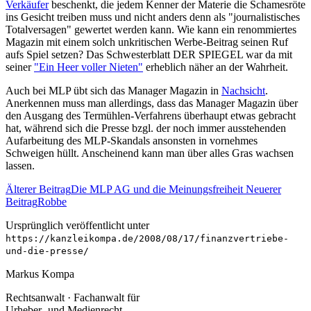
Verkäufer
beschenkt, die jedem Kenner der Materie die Schamesröte
ins Gesicht treiben muss und nicht anders denn als "journalistisches
Totalversagen" gewertet werden kann. Wie kann ein renommiertes
Magazin mit einem solch unkritischen Werbe-Beitrag seinen Ruf
aufs Spiel setzen? Das Schwesterblatt DER SPIEGEL war da mit
seiner
"Ein Heer voller Nieten"
erheblich näher an der Wahrheit.
Auch bei MLP übt sich das Manager Magazin in
Nachsicht
.
Anerkennen muss man allerdings, dass das Manager Magazin über
den Ausgang des Termühlen-Verfahrens überhaupt etwas gebracht
hat, während sich die Presse bzgl. der noch immer ausstehenden
Aufarbeitung des MLP-Skandals ansonsten in vornehmes
Schweigen hüllt. Anscheinend kann man über alles Gras wachsen
lassen.
Älterer Beitrag
Die MLP AG und die Meinungsfreiheit
Neuerer
Beitrag
Robbe
Ursprünglich veröffentlicht unter
https://kanzleikompa.de/2008/08/17/finanzvertriebe-
und-die-presse/
Markus Kompa
Rechtsanwalt · Fachanwalt für
Urheber- und Medienrecht