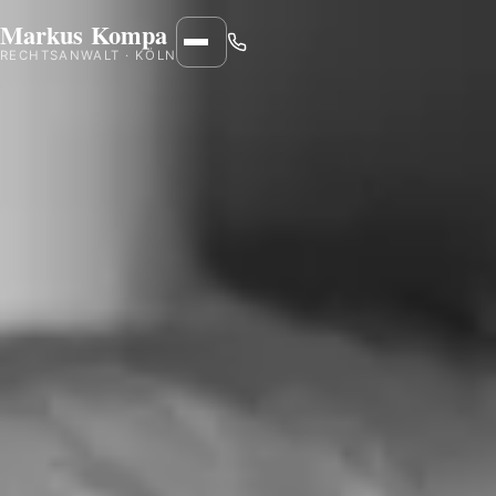
Markus Kompa
Menü
RECHTSANWALT · KÖLN