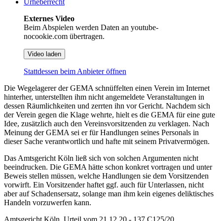
Urheberrecht
Externes Video
Beim Abspielen werden Daten an youtube-
nocookie.com übertragen.
Video laden
Stattdessen beim Anbieter öffnen
Die Wegelagerer der GEMA schnüffelten einen Verein im Internet
hinterher, unterstellten ihm nicht angemeldete Veranstaltungen in
dessen Räumlichkeiten und zerrten ihn vor Gericht. Nachdem sich
der Verein gegen die Klage wehrte, hielt es die GEMA für eine gute
Idee, zusätzlich auch den Vereinsvorsitzenden zu verklagen. Nach
Meinung der GEMA sei er für Handlungen seines Personals in
dieser Sache verantwortlich und hafte mit seinem Privatvermögen.
Das Amtsgericht Köln ließ sich von solchen Argumenten nicht
beeindrucken. Die GEMA hätte schon konkret vortragen und unter
Beweis stellen müssen, welche Handlungen sie dem Vorsitzenden
vorwirft. Ein Vorsitzender haftet ggf. auch für Unterlassen, nicht
aber auf Schadensersatz, solange man ihm kein eigenes deliktisches
Handeln vorzuwerfen kann.
Amtsgericht Köln, Urteil vom 21.12.20 - 137 C125/20