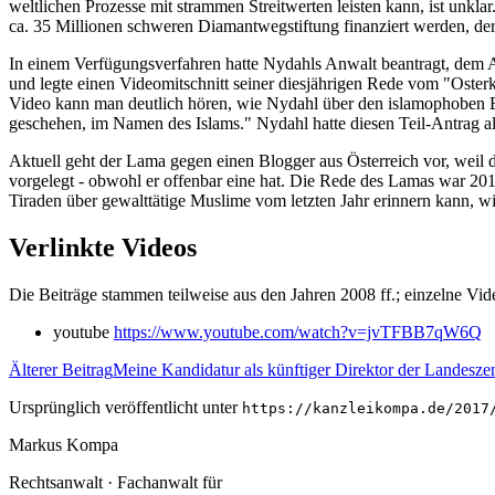
weltlichen Prozesse mit strammen Streitwerten leisten kann, ist unkla
ca. 35 Millionen schweren Diamantwegstiftung finanziert werden, der 
In einem Verfügungsverfahren hatte Nydahls Anwalt beantragt, dem 
und legte einen Videomitschnitt seiner diesjährigen Rede vom "Osterk
Video kann man deutlich hören, wie Nydahl über den islamophoben Bil
geschehen, im Namen des Islams." Nydahl hatte diesen Teil-Antrag a
Aktuell geht der Lama gegen einen Blogger aus Österreich vor, weil d
vorgelegt - obwohl er offenbar eine hat. Die Rede des Lamas war 2016
Tiraden über gewalttätige Muslime vom letzten Jahr erinnern kann, wi
Verlinkte Videos
Die Beiträge stammen teilweise aus den Jahren 2008 ff.; einzelne Vi
youtube
https://www.youtube.com/watch?v=jvTFBB7qW6Q
Älterer Beitrag
Meine Kandidatur als künftiger Direktor der Landesz
Ursprünglich veröffentlicht unter
https://kanzleikompa.de/2017
Markus Kompa
Rechtsanwalt · Fachanwalt für