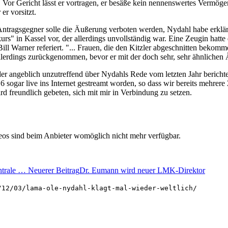
r. Vor Gericht lässt er vortragen, er besäße kein nennenswertes Vermöge
er vorsitzt.
Antragsgegner solle die Äußerung verboten werden, Nydahl habe erklä
urs" in Kassel vor, der allerdings unvollständig war. Eine Zeugin hat
l Warner referiert. "... Frauen, die den Kitzler abgeschnitten bekom
llerdings zurückgenommen, bevor er mit der doch sehr, sehr ähnlichen
er angeblich unzutreffend über Nydahls Rede vom letzten Jahr berichte
 sogar live ins Internet gestreamt worden, so dass wir bereits mehrere
rd freundlich gebeten, sich mit mir in Verbindung zu setzen.
deos sind beim Anbieter womöglich nicht mehr verfügbar.
entrale …
Neuerer Beitrag
Dr. Eumann wird neuer LMK-Direktor
/12/03/lama-ole-nydahl-klagt-mal-wieder-weltlich/