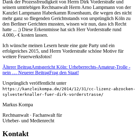
Dank der Prozessfreudigkeit von Herrn Dirk Vorderstraße und
seinem umtriebigen Rechtsanwalt Herrn Arno Lampmann von der
Kanzlei Lampmann Haberkamm Rosenbaum, die wegen des nicht
mehr ganz so fliegenden Gerichts
stands von ursprünglich Köln zu
den Berliner Gerichten mussten, wissen wir nun, dass ich Recht
hatte ... ;) Diese Erkenntnisse hat sich Herr Vorderstraße rund
4.000,- € kosten lassen.
Ich wünsche meinen Lesern heute eine gute Party und ein
erfolgreiches 2015, und Herrn Vorderstraße schöne Motive für
weitere Feuerwerksfotos!
Älterer Beitrag
Amtsgericht Köln: Urheberrechts-Amateur-Trolle -
nein …
Neuerer Beitrag
Frag den Staat!
Ursprünglich veröffentlicht unter
https://kanzleikompa.de/2014/12/31/cc-lizenz-abzocken-
sylvesterknaller-fuer-dirk-vorderstrasse/
Markus Kompa
Rechtsanwalt · Fachanwalt für
Urheber- und Medienrecht
Kontakt