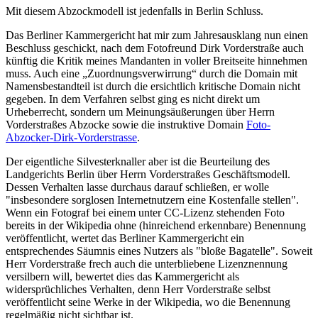
Mit diesem Abzockmodell ist jedenfalls in Berlin Schluss.
Das Berliner Kammergericht hat mir zum Jahresausklang nun einen
Beschluss geschickt, nach dem Fotofreund Dirk Vorderstraße auch
künftig die Kritik meines Mandanten in voller Breitseite hinnehmen
muss. Auch eine „Zuordnungsverwirrung“ durch die Domain mit
Namensbestandteil ist durch die ersichtlich kritische Domain nicht
gegeben. In dem Verfahren selbst ging es nicht direkt um
Urheberrecht, sondern um Meinungsäußerungen über Herrn
Vorderstraßes Abzocke sowie die instruktive Domain
Foto-
Abzocker-Dirk-Vorderstrasse
.
Der eigentliche Silvesterknaller aber ist die Beurteilung des
Landgerichts Berlin über Herrn Vorderstraßes Geschäftsmodell.
Dessen Verhalten lasse durchaus darauf schließen, er wolle
"insbesondere sorglosen Internetnutzern eine Kostenfalle stellen".
Wenn ein Fotograf bei einem unter CC-Lizenz stehenden Foto
bereits in der Wikipedia ohne (hinreichend erkennbare) Benennung
veröffentlicht, wertet das Berliner Kammergericht ein
entsprechendes Säumnis eines Nutzers als "bloße Bagatelle". Soweit
Herr Vorderstraße frech auch die unterbliebene Lizenznennung
versilbern will, bewertet dies das Kammergericht als
widersprüchliches Verhalten, denn Herr Vorderstraße selbst
veröffentlicht seine Werke in der Wikipedia, wo die Benennung
regelmäßig nicht sichtbar ist.