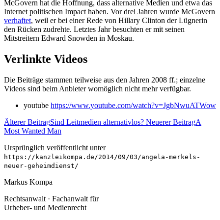
McGovern hat die Hoffnung, dass alternative Medien und etwa das
Internet politischen Impact haben. Vor drei Jahren wurde McGovern
verhaftet
, weil er bei einer Rede von Hillary Clinton der Lügnerin
den Rücken zudrehte. Letztes Jahr besuchten er mit seinen
Mitstreitern Edward Snowden in Moskau.
Verlinkte Videos
Die Beiträge stammen teilweise aus den Jahren 2008 ff.; einzelne
Videos sind beim Anbieter womöglich nicht mehr verfügbar.
youtube
https://www.youtube.com/watch?v=JgbNwuATWow
Älterer Beitrag
Sind Leitmedien alternativlos?
Neuerer Beitrag
A
Most Wanted Man
Ursprünglich veröffentlicht unter
https://kanzleikompa.de/2014/09/03/angela-merkels-
neuer-geheimdienst/
Markus Kompa
Rechtsanwalt · Fachanwalt für
Urheber- und Medienrecht