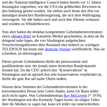
und des National Intelligence Council hatten bereits vor 12 Jahren
fassungslos zugesehen, wie die USA mit gefälschten Beweisen in
den Irakkrieg gelotst wurden. Sie ziehen noch heute den Hut vor
damaligen deutschen Bundesregierung, die sich dem Waffengang
verweigerte. Sie alle hatten nach und nach ihre Dienste verlassen
und wurden zu Whistleblowern.
Nun aber haben die denkbar kompetenten Geheimdienstverteranen
einen
offenen Brief
an Kanzlerin Merkel geschrieben, in dem sie ihr
dringend nahe legen, die von Washington aufgetischten
Verschwörungstheorien über Russland eher kritisch zu würdigen.
TELEPOLIS hat heute eine
deutsche Version
veröffentlicht. Was sie
schreiben, ist überzeugend.
Dieser private Geheimdienst dürfte der preiswerteste und
qualifizierteste sein, der jemals einen deutschen Bundeskanzler
beraten hat. Da die CDU jedoch den "Konservativen" in
Washington und da speziell den sehr konservativen verpflichtet ist,
dürfte der gute Rat auf taube Ohren stoßen.
Warum diese Stimmen der Geheimdienstveteranen in der
konventionellen Presse kein Gehör finden, kann ich Ihnen leider
auch nicht sagen. Was Geheimdienstopa
Ray McGovern
(* 1939),
der Washington seit den Kennedy-Tagen kennt, im obigen Video
über die Medien zu sagen hat, kann ich leider nur unterschreiben.