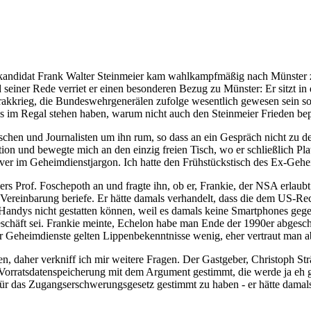
andidat Frank Walter Steinmeier kam wahlkampfmäßig nach Münster zu 
iner Rede verriet er einen besonderen Bezug zu Münster: Er sitzt in d
rakkrieg, die Bundeswehrgenerälen zufolge wesentlich gewesen sein so
im Regal stehen haben, warum nicht auch den Steinmeier Frieden bep
en und Journalisten um ihn rum, so dass an ein Gespräch nicht zu denk
ion und bewegte mich an den einzig freien Tisch, wo er schließlich Pla
r im Geheimdienstjargon. Ich hatte den Frühstückstisch des Ex-Gehei
rs Prof. Foschepoth an und fragte ihn, ob er, Frankie, der NSA erlaub
e Vereinbarung beriefe. Er hätte damals verhandelt, dass die dem US-R
dys nicht gestatten können, weil es damals keine Smartphones gegebe
chäft sei. Frankie meinte, Echelon habe man Ende der 1990er abgeschal
der Geheimdienste gelten Lippenbekenntnisse wenig, eher vertraut man
ren, daher verkniff ich mir weitere Fragen. Der Gastgeber, Christoph St
Vorratsdatenspeicherung mit dem Argument gestimmt, die werde ja eh gek
, für das Zugangserschwerungsgesetz gestimmt zu haben - er hätte damals