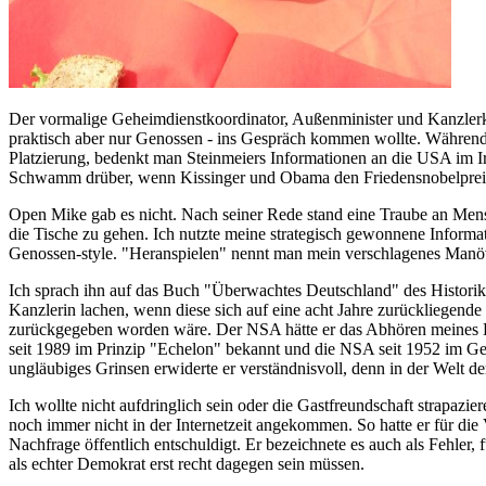
Der vormalige Geheimdienstkoordinator, Außenminister und Kanzlerk
praktisch aber nur Genossen - ins Gespräch kommen wollte. Während se
Platzierung, bedenkt man Steinmeiers Informationen an die USA im I
Schwamm drüber, wenn Kissinger und Obama den Friedensnobelpreis 
Open Mike gab es nicht. Nach seiner Rede stand eine Traube an Mensch
die Tische zu gehen. Ich nutzte meine strategisch gewonnene Informat
Genossen-style. "Heranspielen" nennt man mein verschlagenes Manöve
Ich sprach ihn auf das Buch "Überwachtes Deutschland" des Historike
Kanzlerin lachen, wenn diese sich auf eine acht Jahre zurückliegend
zurückgegeben worden wäre. Der NSA hätte er das Abhören meines Han
seit 1989 im Prinzip "Echelon" bekannt und die NSA seit 1952 im Ges
ungläubiges Grinsen erwiderte er verständnisvoll, denn in der Welt 
Ich wollte nicht aufdringlich sein oder die Gastfreundschaft strapazie
noch immer nicht in der Internetzeit angekommen. So hatte er für die 
Nachfrage öffentlich entschuldigt. Er bezeichnete es auch als Fehler
als echter Demokrat erst recht dagegen sein müssen.