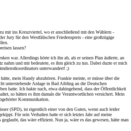
mir ins Kreuzviertel, wo er anschließend mit den Wählern -
er Jury für den Westfälischen Friedenspreis - eine großzügige
llen.
reisen lassen?
en war. Allerdings hörte ich ihn ab, als er seinen Plan äußerte, an
tz nahm und mir bedeutete, es ihm gleich zu tun. Dabei duzte er mich
mdienstkoordinators unterwandert! ;)
t hätte, mein Handy abzuhören. Frankie meinte, er müsse über die
echt unterstehende Anlage in Bad Aibling an die Deutschen
n hatte. Ich hakte nach, etwa dahingehend, dass der Öffentlichkeit
tet, so hätten es ihm damals die Verantwortlichen versichert. Mein
 abgehörter Kommunikation.
rässer (SPD), ist eigentlich einer von den Guten, wenn auch leider
ippt. Für sein Verhalten hatte er sich letztes Jahr auf meine
 geglaubt, das wäre effizient. Nun ja, wäre es das gewesen, hätte man