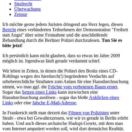
Strafrecht
Überwachung
Zensur
Ich möchte gerne jedem Juristen dringend ans Herz legen, diesen
Bericht
eines verhinderten Teilnehmers der Demonstration "Freiheit
statt Angst" über seine Festnahme und die anschließende
Behandlung durch die Berliner Polizei durchzulesen.
Tun Sie es
bitte jetzt!
Ich persönlich kann nicht glauben, dass so etwas im Jahre 2009
möglich ist. Irgendwas läuft gerade verdammt schief.
Wir leben in Zeiten, in denen die Polizei den Besitz eines CD-
Rohlings wegen des hierdurch(!) begründeten Verdachts auf
urheberrechtliche Straftaten zum Anlass für eine Hausdurchsuchung
nimmt, wo man ggf. die
Früchte vom verbotenen Baum erntet
.
Sogar das
Setzen eines Links
kann inzwischen eine
Hausdurchsuchung auslösen - sogar das bloße
Anklicken eines
Links
oder eine
falsche E-Mail-Adresse
.
In Frankreich stellt man derzeit das
Filmen von Polizisten
unter
Strafe - etwa bei Gewaltexzessen, wie wir es gerade in Berlin erlebt
haben. Und auch dieses archaische Hadopi-Gesetz, mit dem man
vom Internet amputiert werden soll, wird dort demnächst Realität.