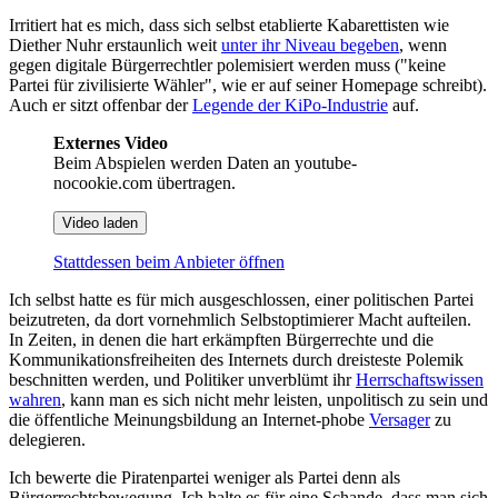
Irritiert hat es mich, dass sich selbst etablierte Kabarettisten wie
Diether Nuhr erstaunlich weit
unter ihr Niveau begeben
, wenn
gegen digitale Bürgerrechtler polemisiert werden muss ("keine
Partei für zivilisierte Wähler", wie er auf seiner Homepage schreibt).
Auch er sitzt offenbar der
Legende der KiPo-Industrie
auf.
Externes Video
Beim Abspielen werden Daten an youtube-
nocookie.com übertragen.
Video laden
Stattdessen beim Anbieter öffnen
Ich selbst hatte es für mich ausgeschlossen, einer politischen Partei
beizutreten, da dort vornehmlich Selbstoptimierer Macht aufteilen.
In Zeiten, in denen die hart erkämpften Bürgerrechte und die
Kommunikationsfreiheiten des Internets durch dreisteste Polemik
beschnitten werden, und Politiker unverblümt ihr
Herrschaftswissen
wahren
, kann man es sich nicht mehr leisten, unpolitisch zu sein und
die öffentliche Meinungsbildung an Internet-phobe
Versager
zu
delegieren.
Ich bewerte die Piratenpartei weniger als Partei denn als
Bürgerrechtsbewegung. Ich halte es für eine Schande, dass man sich